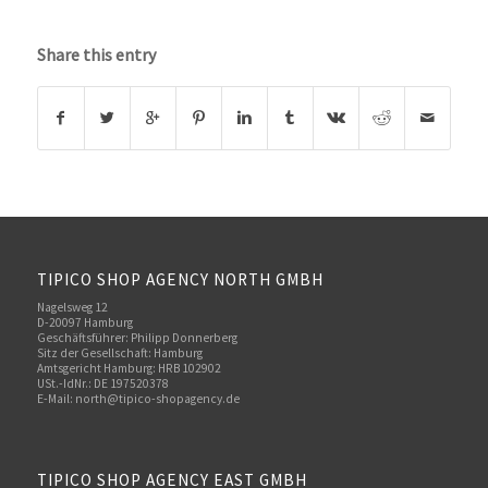
Share this entry
TIPICO SHOP AGENCY NORTH GMBH
Nagelsweg 12
D-20097 Hamburg
Geschäftsführer: Philipp Donnerberg
Sitz der Gesellschaft: Hamburg
Amtsgericht Hamburg: HRB 102902
USt.-IdNr.: DE 197520378
E-Mail:
north@tipico-shopagency.de
TIPICO SHOP AGENCY EAST GMBH