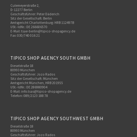
Culemeyerstraße 2,
D-12277 Berlin
Geschäftsführer: Peter Däderich
Sitz der Gesellschaft: Berlin
Amtsgericht Charlottenburg: HRB 112497B
USt.-IdNr.: DE 266606570
E-Mail: tsae-berlin@tipico-shopagency.de
Fax: 030/740 016 21
TIPICO SHOP AGENCY SOUTH GMBH
Dieselstraße 18
80993 München
Geschäftsführer: Jozo Rados
Sitz der Gesellschaft: München
Amtsgericht München, HRB 201955
USt.-IdNr.: DE 286980904
E-Mail: info.tsas@tipico-shopagency.de
Telefon: 089/2123 188 78
TIPICO SHOP AGENCY SOUTHWEST GMBH
Dieselstraße 18
80993 München
Geschäftsführer: Jozo Rados