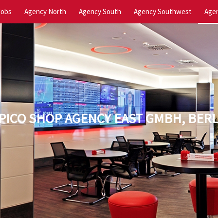
Jobs
Agency North
Agency South
Agency Southwest
Agen
IPICO SHOP AGENCY EAST GMBH, BERL