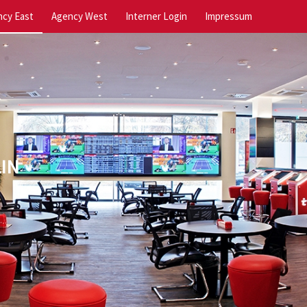
cy East
Agency West
Interner Login
Impressum
IN