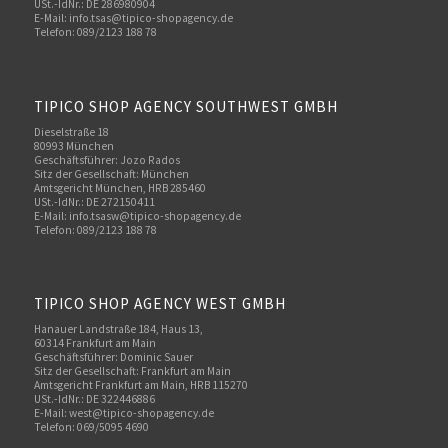
USt.-IdNr.: DE 286980904
E-Mail: info.tsas@tipico-shopagency.de
Telefon: 089/2123 188 78
TIPICO SHOP AGENCY SOUTHWEST GMBH
Dieselstraße 18
80993 München
Geschäftsführer: Jozo Rados
Sitz der Gesellschaft: München
Amtsgericht München, HRB 285460
USt.-IdNr.: DE 272150411
E-Mail: info.tsasw@tipico-shopagency.de
Telefon: 089/2123 188 78
TIPICO SHOP AGENCY WEST GMBH
Hanauer Landstraße 184, Haus 13,
60314 Frankfurt am Main
Geschäftsführer: Dominic Sauer
Sitz der Gesellschaft: Frankfurt am Main
Amtsgericht Frankfurt am Main, HRB 115270
USt.-IdNr.: DE 322446886
E-Mail: west@tipico-shopagency.de
Telefon: 069/5095 4690