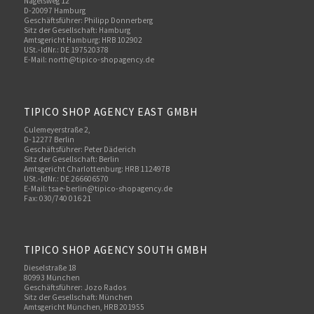
Nagelsweg 12
D-20097 Hamburg
Geschäftsführer: Philipp Donnerberg
Sitz der Gesellschaft: Hamburg
Amtsgericht Hamburg: HRB 102902
USt.-IdNr.: DE 197520378
E-Mail:
north@tipico-shopagency.de
TIPICO SHOP AGENCY EAST GMBH
Culemeyerstraße 2,
D-12277 Berlin
Geschäftsführer: Peter Däderich
Sitz der Gesellschaft: Berlin
Amtsgericht Charlottenburg: HRB 112497B
USt.-IdNr.: DE 266606570
E-Mail: tsae-berlin@tipico-shopagency.de
Fax: 030/740 016 21
TIPICO SHOP AGENCY SOUTH GMBH
Dieselstraße 18
80993 München
Geschäftsführer: Jozo Rados
Sitz der Gesellschaft: München
Amtsgericht München, HRB 201955