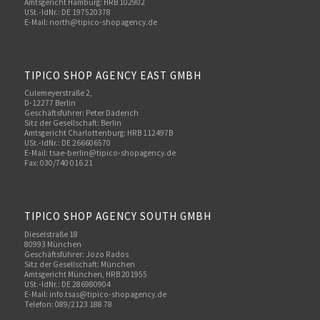
Amtsgericht Hamburg: HRB 102902
USt.-IdNr.: DE 197520378
E-Mail:
north@tipico-shopagency.de
TIPICO SHOP AGENCY EAST GMBH
Culemeyerstraße 2,
D-12277 Berlin
Geschäftsführer: Peter Däderich
Sitz der Gesellschaft: Berlin
Amtsgericht Charlottenburg: HRB 112497B
USt.-IdNr.: DE 266606570
E-Mail: tsae-berlin@tipico-shopagency.de
Fax: 030/740 016 21
TIPICO SHOP AGENCY SOUTH GMBH
Dieselstraße 18
80993 München
Geschäftsführer: Jozo Rados
Sitz der Gesellschaft: München
Amtsgericht München, HRB 201955
USt.-IdNr.: DE 286980904
E-Mail: info.tsas@tipico-shopagency.de
Telefon: 089/2123 188 78