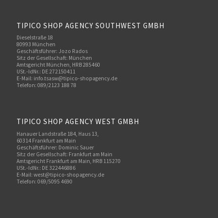
TIPICO SHOP AGENCY SOUTHWEST GMBH
Dieselstraße 18
80993 München
Geschäftsführer: Jozo Rados
Sitz der Gesellschaft: München
Amtsgericht München, HRB 285460
USt.-IdNr.: DE 272150411
E-Mail: info.tsasw@tipico-shopagency.de
Telefon: 089/2123 188 78
TIPICO SHOP AGENCY WEST GMBH
Hanauer Landstraße 184, Haus 13,
60314 Frankfurt am Main
Geschäftsführer: Dominic Sauer
Sitz der Gesellschaft: Frankfurt am Main
Amtsgericht Frankfurt am Main, HRB 115270
USt.-IdNr.: DE 322446886
E-Mail: west@tipico-shopagency.de
Telefon: 069/5095 4690