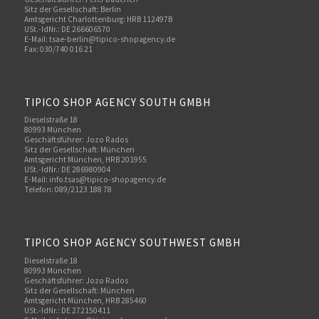
Sitz der Gesellschaft: Berlin
Amtsgericht Charlottenburg: HRB 112497B
USt.-IdNr.: DE 266606570
E-Mail: tsae-berlin@tipico-shopagency.de
Fax: 030/740 016 21
TIPICO SHOP AGENCY SOUTH GMBH
Dieselstraße 18
80993 München
Geschäftsführer: Jozo Rados
Sitz der Gesellschaft: München
Amtsgericht München, HRB 201955
USt.-IdNr.: DE 286980904
E-Mail: info.tsas@tipico-shopagency.de
Telefon: 089/2123 188 78
TIPICO SHOP AGENCY SOUTHWEST GMBH
Dieselstraße 18
80993 München
Geschäftsführer: Jozo Rados
Sitz der Gesellschaft: München
Amtsgericht München, HRB 285460
USt.-IdNr.: DE 272150411