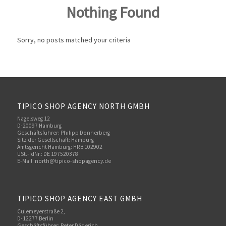
Nothing Found
Sorry, no posts matched your criteria
TIPICO SHOP AGENCY NORTH GMBH
Nagelsweg 12
D-20097 Hamburg
Geschäftsführer: Philipp Donnerberg
Sitz der Gesellschaft: Hamburg
Amtsgericht Hamburg: HRB 102902
USt.-IdNr.: DE 197520378
E-Mail:
north@tipico-shopagency.de
TIPICO SHOP AGENCY EAST GMBH
Culemeyerstraße 2,
D-12277 Berlin
Geschäftsführer: Peter Däderich