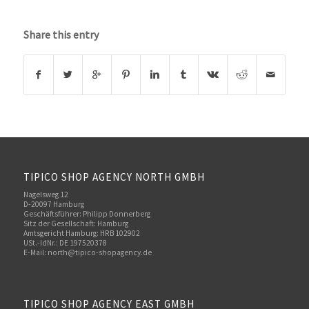
Share this entry
TIPICO SHOP AGENCY NORTH GMBH
Nagelsweg 12
D-20097 Hamburg
Geschäftsführer: Philipp Donnerberg
Sitz der Gesellschaft: Hamburg
Amtsgericht Hamburg: HRB 102902
USt.-IdNr.: DE 197520378
E-Mail:
north@tipico-shopagency.de
TIPICO SHOP AGENCY EAST GMBH