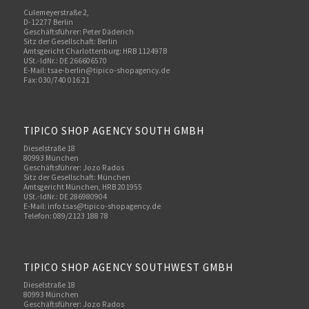
Culemeyerstraße 2,
D-12277 Berlin
Geschäftsführer: Peter Däderich
Sitz der Gesellschaft: Berlin
Amtsgericht Charlottenburg: HRB 112497B
USt.-IdNr.: DE 266606570
E-Mail: tsae-berlin@tipico-shopagency.de
Fax: 030/740 016 21
TIPICO SHOP AGENCY SOUTH GMBH
Dieselstraße 18
80993 München
Geschäftsführer: Jozo Rados
Sitz der Gesellschaft: München
Amtsgericht München, HRB 201955
USt.-IdNr.: DE 286980904
E-Mail: info.tsas@tipico-shopagency.de
Telefon: 089/2123 188 78
TIPICO SHOP AGENCY SOUTHWEST GMBH
Dieselstraße 18
80993 München
Geschäftsführer: Jozo Rados