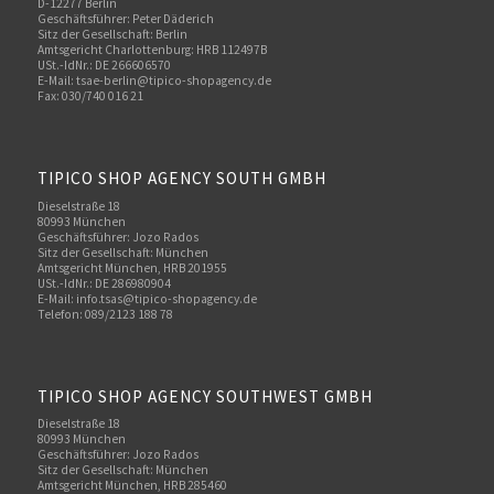
D-12277 Berlin
Geschäftsführer: Peter Däderich
Sitz der Gesellschaft: Berlin
Amtsgericht Charlottenburg: HRB 112497B
USt.-IdNr.: DE 266606570
E-Mail: tsae-berlin@tipico-shopagency.de
Fax: 030/740 016 21
TIPICO SHOP AGENCY SOUTH GMBH
Dieselstraße 18
80993 München
Geschäftsführer: Jozo Rados
Sitz der Gesellschaft: München
Amtsgericht München, HRB 201955
USt.-IdNr.: DE 286980904
E-Mail: info.tsas@tipico-shopagency.de
Telefon: 089/2123 188 78
TIPICO SHOP AGENCY SOUTHWEST GMBH
Dieselstraße 18
80993 München
Geschäftsführer: Jozo Rados
Sitz der Gesellschaft: München
Amtsgericht München, HRB 285460