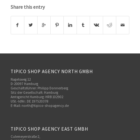
Share this entry
TIPICO SHOP AGENCY NORTH GMBH
Nagelsweg 12
D-20097 Hamburg
Geschäftsführer: Philipp Donnerberg
Sitz der Gesellschaft: Hamburg
Amtsgericht Hamburg: HRB 102902
USt.-IdNr.: DE 197520378
E-Mail:
north@tipico-shopagency.de
TIPICO SHOP AGENCY EAST GMBH
Culemeyerstraße 2,