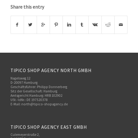
Share this entry
TIPICO SHOP AGENCY NORTH GMBH
Nagelsweg 12
D-20097 Hamburg
Geschäftsführer: Philipp Donnerberg
Sitz der Gesellschaft: Hamburg
Amtsgericht Hamburg: HRB 102902
USt.-IdNr.: DE 197520378
E-Mail:
north@tipico-shopagency.de
TIPICO SHOP AGENCY EAST GMBH
Culemeyerstraße 2,