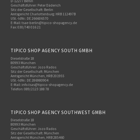
D-12277 Berlin
Geschäftsführer: Peter Däderich
Sitz der Gesellschaft: Berlin
Amtsgericht Charlottenburg: HRB 112497B
USt.-IdNr.: DE 266606570
E-Mail: tsae-berlin@tipico-shopagency.de
Fax: 030/740 016 21
TIPICO SHOP AGENCY SOUTH GMBH
Dieselstraße 18
80993 München
Geschäftsführer: Jozo Rados
Sitz der Gesellschaft: München
Amtsgericht München, HRB 201955
USt.-IdNr.: DE 286980904
E-Mail: info.tsas@tipico-shopagency.de
Telefon: 089/2123 188 78
TIPICO SHOP AGENCY SOUTHWEST GMBH
Dieselstraße 18
80993 München
Geschäftsführer: Jozo Rados
Sitz der Gesellschaft: München
Amtsgericht München, HRB 285460