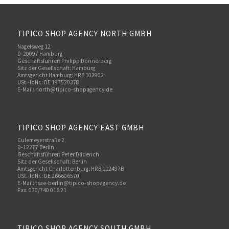
TIPICO SHOP AGENCY NORTH GMBH
Nagelsweg 12
D-20097 Hamburg
Geschäftsführer: Philipp Donnerberg
Sitz der Gesellschaft: Hamburg
Amtsgericht Hamburg: HRB 102902
USt.-IdNr.: DE 197520378
E-Mail:
north@tipico-shopagency.de
TIPICO SHOP AGENCY EAST GMBH
Culemeyerstraße 2,
D-12277 Berlin
Geschäftsführer: Peter Däderich
Sitz der Gesellschaft: Berlin
Amtsgericht Charlottenburg: HRB 112497B
USt.-IdNr.: DE 266606570
E-Mail: tsae-berlin@tipico-shopagency.de
Fax: 030/740 016 21
TIPICO SHOP AGENCY SOUTH GMBH