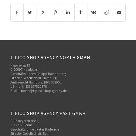
TIPICO SHOP AGENCY NORTH GMBH
Nagelsweg 12
D-20097 Hamburg
Geschäftsführer: Philipp Donnerberg
Sitz der Gesellschaft: Hamburg
Amtsgericht Hamburg: HRB 102902
USt.-IdNr.: DE 197520378
E-Mail:
north@tipico-shopagency.de
TIPICO SHOP AGENCY EAST GMBH
Culemeyerstraße 2,
D-12277 Berlin
Geschäftsführer: Peter Däderich
Sitz der Gesellschaft: Berlin