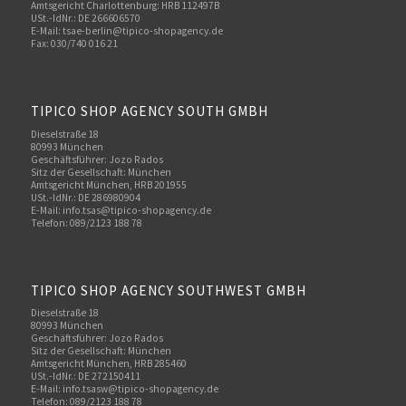
Amtsgericht Charlottenburg: HRB 112497B
USt.-IdNr.: DE 266606570
E-Mail: tsae-berlin@tipico-shopagency.de
Fax: 030/740 016 21
TIPICO SHOP AGENCY SOUTH GMBH
Dieselstraße 18
80993 München
Geschäftsführer: Jozo Rados
Sitz der Gesellschaft: München
Amtsgericht München, HRB 201955
USt.-IdNr.: DE 286980904
E-Mail: info.tsas@tipico-shopagency.de
Telefon: 089/2123 188 78
TIPICO SHOP AGENCY SOUTHWEST GMBH
Dieselstraße 18
80993 München
Geschäftsführer: Jozo Rados
Sitz der Gesellschaft: München
Amtsgericht München, HRB 285460
USt.-IdNr.: DE 272150411
E-Mail: info.tsasw@tipico-shopagency.de
Telefon: 089/2123 188 78