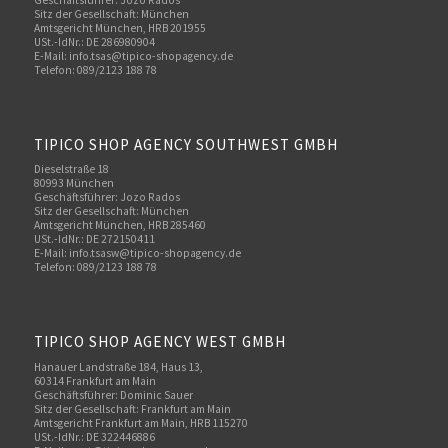
Sitz der Gesellschaft: München
Amtsgericht München, HRB 201955
USt.-IdNr.: DE 286980904
E-Mail: info.tsas@tipico-shopagency.de
Telefon: 089/2123 188 78
TIPICO SHOP AGENCY SOUTHWEST GMBH
Dieselstraße 18
80993 München
Geschäftsführer: Jozo Rados
Sitz der Gesellschaft: München
Amtsgericht München, HRB 285460
USt.-IdNr.: DE 272150411
E-Mail: info.tsasw@tipico-shopagency.de
Telefon: 089/2123 188 78
TIPICO SHOP AGENCY WEST GMBH
Hanauer Landstraße 184, Haus 13,
60314 Frankfurt am Main
Geschäftsführer: Dominic Sauer
Sitz der Gesellschaft: Frankfurt am Main
Amtsgericht Frankfurt am Main, HRB 115270
USt.-IdNr.: DE 322446886