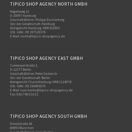
TIPICO SHOP AGENCY NORTH GMBH
Nagelsweg 12
D-20097 Hamburg
Geschäftsführer: Philipp Donnerberg
Sitz der Gesellschaft: Hamburg
Amtsgericht Hamburg: HRB 102902
USt.-IdNr.: DE 197520378
E-Mail:
north@tipico-shopagency.de
TIPICO SHOP AGENCY EAST GMBH
Culemeyerstraße 2,
D-12277 Berlin
Geschäftsführer: Peter Däderich
Sitz der Gesellschaft: Berlin
Amtsgericht Charlottenburg: HRB 112497B
USt.-IdNr.: DE 266606570
E-Mail: tsae-berlin@tipico-shopagency.de
Fax: 030/740 016 21
TIPICO SHOP AGENCY SOUTH GMBH
Dieselstraße 18
80993 München
Geschäftsführer: Jozo Rados