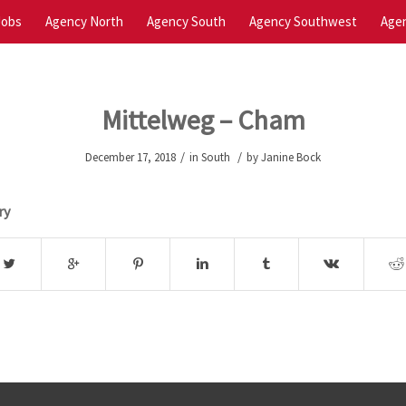
Jobs
Agency North
Agency South
Agency Southwest
Agen
Mittelweg – Cham
/
/
December 17, 2018
in
South
by
Janine Bock
ry