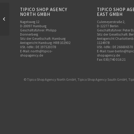
TIPICO SHOP AGENCY
TIPICO SHOP AG
NORTH GMBH
EAST GMBH
Bahnhofstraße – Weiden
Nagelsweg 12
Culemeyerstraße 2,
D-20097 Hamburg
D-12277 Berlin
Geschäftsführer: Philipp
Geschäftsführer: Peter D
Donnerberg
Sitz der Gesellschaft: Ber
Sitz der Gesellschaft: Hamburg
Amtsgericht Charlottenb
Amtsgericht Hamburg: HRB 102902
112497B
USt.-IdNr.: DE 197520378
USt.-IdNr.: DE 266606570
E-Mail:
north@tipico-
E-Mail: tsae-berlin@tipi
shopagency.de
shopagency.de
Fax: 030/740 016 21
© Tipico Shop Agency North GmbH, Tipico Shop Agency South GmbH, Tip