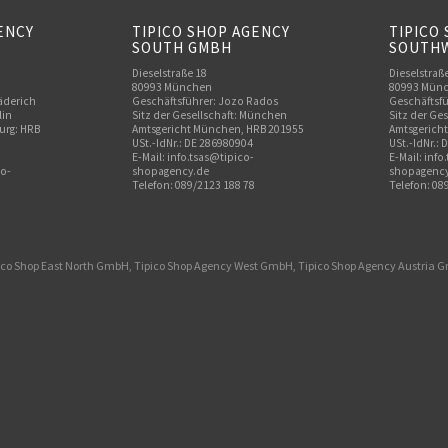
ENCY
TIPICO SHOP AGENCY
TIPICO
SOUTH GMBH
SOUTH
Dieselstraße 18
Dieselstraß
80993 München
80993 Mün
äderich
Geschäftsführer: Jozo Rados
Geschäftsfü
lin
Sitz der Gesellschaft: München
Sitz der Ge
urg: HRB
Amtsgericht München, HRB 201955
Amtsgerich
USt.-IdNr.: DE 286980904
USt.-IdNr.:
E-Mail: info.tsas@tipico-
E-Mail: inf
co-
shopagency.de
shopagency
Telefon: 089/2123 188 78
Telefon: 08
ico Shop East North GmbH, Tipico Shop Agency West GmbH, Tipico Shop Agency Austria 