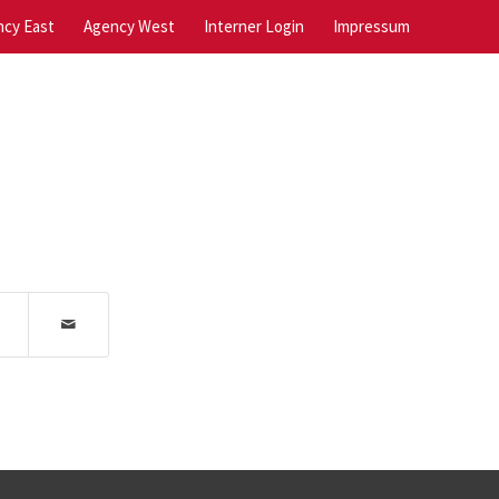
cy East
Agency West
Interner Login
Impressum