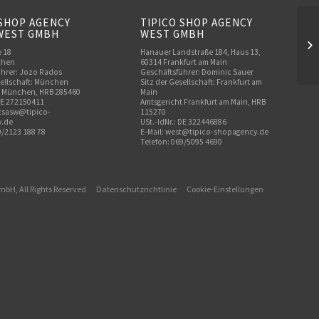
 SHOP AGENCY
TIPICO SHOP AGENCY
WEST GMBH
WEST GMBH
Re
e 18
Hanauer Landstraße 184, Haus 13,
chen
60314 Frankfurt am Main
hrer: Jozo Rados
Geschäftsführer: Dominic Sauer
sellschaft: München
Sitz der Gesellschaft: Frankfurt am
t München, HRB 285460
Main
 DE 272150411
Amtsgericht Frankfurt am Main, HRB
o.tsasw@tipico-
115270
.de
USt.-IdNr.: DE 322446886
9/2123 188 78
E-Mail: west@tipico-shopagency.de
Telefon: 069/5095 4690
GmbH, All Rights Reserved
Datenschutzrichtlinie
Cookie-Einstellungen