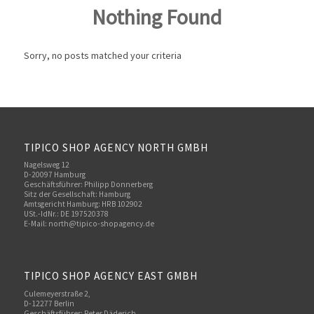
Nothing Found
Sorry, no posts matched your criteria
TIPICO SHOP AGENCY NORTH GMBH
Nagelsweg 12
D-20097 Hamburg
Geschäftsführer: Philipp Donnerberg
Sitz der Gesellschaft: Hamburg
Amtsgericht Hamburg: HRB 102902
USt.-IdNr.: DE 197520378
E-Mail:
north@tipico-shopagency.de
TIPICO SHOP AGENCY EAST GMBH
Culemeyerstraße 2,
D-12277 Berlin
Geschäftsführer: Peter Däderich