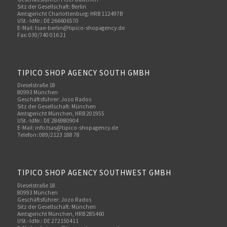
Sitz der Gesellschaft: Berlin
Amtsgericht Charlottenburg: HRB 112497B
USt.-IdNr.: DE 266606570
E-Mail: tsae-berlin@tipico-shopagency.de
Fax: 030/740 016 21
TIPICO SHOP AGENCY SOUTH GMBH
Dieselstraße 18
80993 München
Geschäftsführer: Jozo Rados
Sitz der Gesellschaft: München
Amtsgericht München, HRB 201955
USt.-IdNr.: DE 286980904
E-Mail: info.tsas@tipico-shopagency.de
Telefon: 089/2123 188 78
TIPICO SHOP AGENCY SOUTHWEST GMBH
Dieselstraße 18
80993 München
Geschäftsführer: Jozo Rados
Sitz der Gesellschaft: München
Amtsgericht München, HRB 285460
USt.-IdNr.: DE 272150411