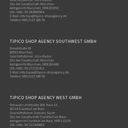
Sitz der Gesellschaft: München
Amtsgericht München, HRB 201955
USt.-IdNr.: DE 286980904
E-Mail: info.tsas@tipico-shopagency.de
Telefon: 089/2123 188 78
TIPICO SHOP AGENCY SOUTHWEST GMBH
Dieselstraße 18
80993 München
Geschäftsführer: Jozo Rados
Sitz der Gesellschaft: München
Amtsgericht München, HRB 285460
USt.-IdNr.: DE 272150411
E-Mail: info.tsasw@tipico-shopagency.de
Telefon: 089/2123 188 78
TIPICO SHOP AGENCY WEST GMBH
Hanauer Landstraße 184, Haus 13,
60314 Frankfurt am Main
Geschäftsführer: Dominic Sauer
Sitz der Gesellschaft: Frankfurt am Main
Amtsgericht Frankfurt am Main, HRB 115270
USt.-IdNr.: DE 322446886