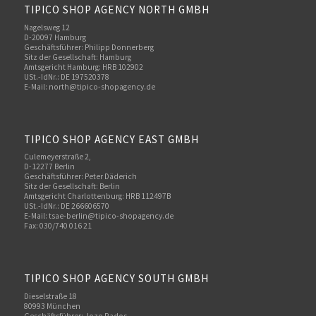
TIPICO SHOP AGENCY NORTH GMBH
Nagelsweg 12
D-20097 Hamburg
Geschäftsführer: Philipp Donnerberg
Sitz der Gesellschaft: Hamburg
Amtsgericht Hamburg: HRB 102902
USt.-IdNr.: DE 197520378
E-Mail:
north@tipico-shopagency.de
TIPICO SHOP AGENCY EAST GMBH
Culemeyerstraße 2,
D-12277 Berlin
Geschäftsführer: Peter Däderich
Sitz der Gesellschaft: Berlin
Amtsgericht Charlottenburg: HRB 112497B
USt.-IdNr.: DE 266606570
E-Mail: tsae-berlin@tipico-shopagency.de
Fax: 030/740 016 21
TIPICO SHOP AGENCY SOUTH GMBH
Dieselstraße 18
80993 München
Geschäftsführer: Jozo Rados