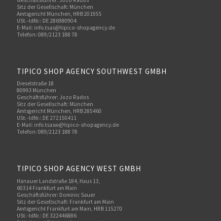
Sitz der Gesellschaft: München
Amtsgericht München, HRB 201955
USt.-IdNr.: DE 286980904
E-Mail: info.tsas@tipico-shopagency.de
Telefon: 089/2123 188 78
TIPICO SHOP AGENCY SOUTHWEST GMBH
Dieselstraße 18
80993 München
Geschäftsführer: Jozo Rados
Sitz der Gesellschaft: München
Amtsgericht München, HRB 285460
USt.-IdNr.: DE 272150411
E-Mail: info.tsasw@tipico-shopagency.de
Telefon: 089/2123 188 78
TIPICO SHOP AGENCY WEST GMBH
Hanauer Landstraße 184, Haus 13,
60314 Frankfurt am Main
Geschäftsführer: Dominic Sauer
Sitz der Gesellschaft: Frankfurt am Main
Amtsgericht Frankfurt am Main, HRB 115270
USt.-IdNr.: DE 322446886