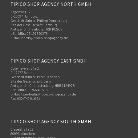
TIPICO SHOP AGENCY NORTH GMBH
Nagelsweg 12
D-20097 Hamburg
Geschäftsführer: Philipp Donnerberg
Sitz der Gesellschaft: Hamburg
Amtsgericht Hamburg: HRB 102902
USt.-IdNr.: DE 197520378
E-Mail:
north@tipico-shopagency.de
TIPICO SHOP AGENCY EAST GMBH
Culemeyerstraße 2,
D-12277 Berlin
Geschäftsführer: Peter Däderich
Sitz der Gesellschaft: Berlin
Amtsgericht Charlottenburg: HRB 112497B
USt.-IdNr.: DE 266606570
E-Mail: tsae-berlin@tipico-shopagency.de
Fax: 030/740 016 21
TIPICO SHOP AGENCY SOUTH GMBH
Dieselstraße 18
80993 München
Geschäftsführer: Jozo Rados