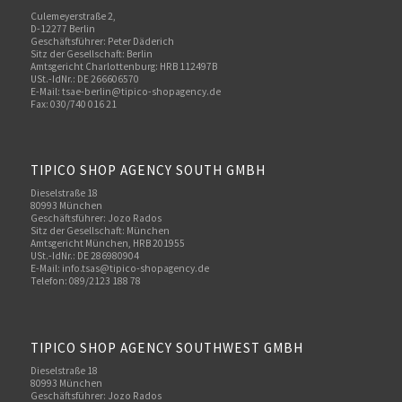
Culemeyerstraße 2,
D-12277 Berlin
Geschäftsführer: Peter Däderich
Sitz der Gesellschaft: Berlin
Amtsgericht Charlottenburg: HRB 112497B
USt.-IdNr.: DE 266606570
E-Mail: tsae-berlin@tipico-shopagency.de
Fax: 030/740 016 21
TIPICO SHOP AGENCY SOUTH GMBH
Dieselstraße 18
80993 München
Geschäftsführer: Jozo Rados
Sitz der Gesellschaft: München
Amtsgericht München, HRB 201955
USt.-IdNr.: DE 286980904
E-Mail: info.tsas@tipico-shopagency.de
Telefon: 089/2123 188 78
TIPICO SHOP AGENCY SOUTHWEST GMBH
Dieselstraße 18
80993 München
Geschäftsführer: Jozo Rados