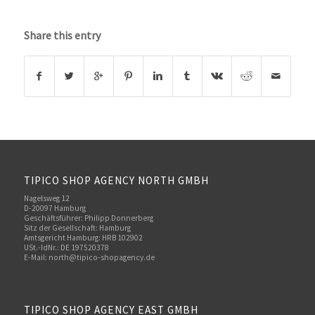
Share this entry
TIPICO SHOP AGENCY NORTH GMBH
Nagelsweg 12
D-20097 Hamburg
Geschäftsführer: Philipp Donnerberg
Sitz der Gesellschaft: Hamburg
Amtsgericht Hamburg: HRB 102902
USt.-IdNr.: DE 197520378
E-Mail:
north@tipico-shopagency.de
TIPICO SHOP AGENCY EAST GMBH