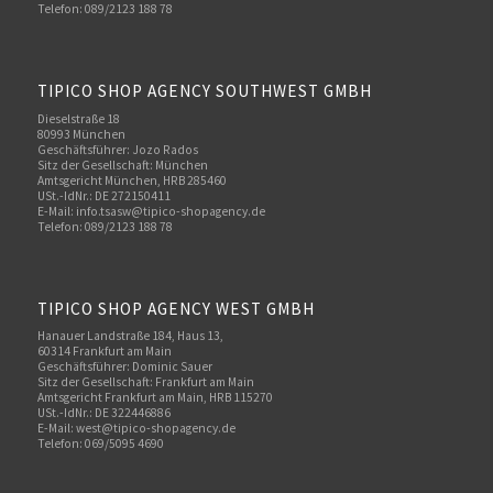
Telefon: 089/2123 188 78
TIPICO SHOP AGENCY SOUTHWEST GMBH
Dieselstraße 18
80993 München
Geschäftsführer: Jozo Rados
Sitz der Gesellschaft: München
Amtsgericht München, HRB 285460
USt.-IdNr.: DE 272150411
E-Mail: info.tsasw@tipico-shopagency.de
Telefon: 089/2123 188 78
TIPICO SHOP AGENCY WEST GMBH
Hanauer Landstraße 184, Haus 13,
60314 Frankfurt am Main
Geschäftsführer: Dominic Sauer
Sitz der Gesellschaft: Frankfurt am Main
Amtsgericht Frankfurt am Main, HRB 115270
USt.-IdNr.: DE 322446886
E-Mail: west@tipico-shopagency.de
Telefon: 069/5095 4690