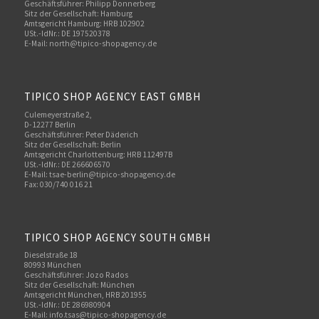
Geschäftsführer: Philipp Donnerberg
Sitz der Gesellschaft: Hamburg
Amtsgericht Hamburg: HRB 102902
USt.-IdNr.: DE 197520378
E-Mail:
north@tipico-shopagency.de
TIPICO SHOP AGENCY EAST GMBH
Culemeyerstraße 2,
D-12277 Berlin
Geschäftsführer: Peter Däderich
Sitz der Gesellschaft: Berlin
Amtsgericht Charlottenburg: HRB 112497B
USt.-IdNr.: DE 266606570
E-Mail: tsae-berlin@tipico-shopagency.de
Fax: 030/740 016 21
TIPICO SHOP AGENCY SOUTH GMBH
Dieselstraße 18
80993 München
Geschäftsführer: Jozo Rados
Sitz der Gesellschaft: München
Amtsgericht München, HRB 201955
USt.-IdNr.: DE 286980904
E-Mail: info.tsas@tipico-shopagency.de