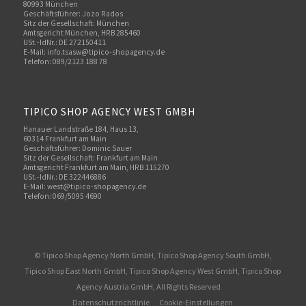
80993 München
Geschäftsführer: Jozo Rados
Sitz der Gesellschaft: München
Amtsgericht München, HRB 285460
USt.-IdNr.: DE 272150411
E-Mail: info.tsasw@tipico-shopagency.de
Telefon: 089/2123 188 78
TIPICO SHOP AGENCY WEST GMBH
Hanauer Landstraße 184, Haus 13,
60314 Frankfurt am Main
Geschäftsführer: Dominic Sauer
Sitz der Gesellschaft: Frankfurt am Main
Amtsgericht Frankfurt am Main, HRB 115270
USt.-IdNr.: DE 322446886
E-Mail: west@tipico-shopagency.de
Telefon: 069/5095 4690
© Tipico Shop Agency North GmbH, Tipico Shop Agency South GmbH,
Tipico Shop East North GmbH, Tipico Shop Agency West GmbH, Tipico Shop
Agency Austria GmbH, All Rights Reserved
Datenschutzrichtlinie
Cookie-Einstellungen