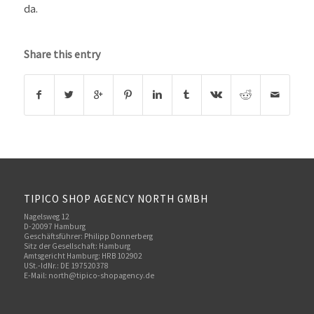
da.
Share this entry
TIPICO SHOP AGENCY NORTH GMBH
Nagelsweg 12
D-20097 Hamburg
Geschäftsführer: Philipp Donnerberg
Sitz der Gesellschaft: Hamburg
Amtsgericht Hamburg: HRB 102902
USt.-IdNr.: DE 197520378
E-Mail:
north@tipico-shopagency.de