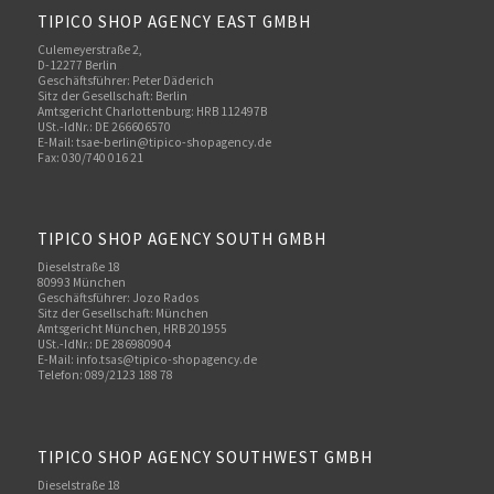
TIPICO SHOP AGENCY EAST GMBH
Culemeyerstraße 2,
D-12277 Berlin
Geschäftsführer: Peter Däderich
Sitz der Gesellschaft: Berlin
Amtsgericht Charlottenburg: HRB 112497B
USt.-IdNr.: DE 266606570
E-Mail: tsae-berlin@tipico-shopagency.de
Fax: 030/740 016 21
TIPICO SHOP AGENCY SOUTH GMBH
Dieselstraße 18
80993 München
Geschäftsführer: Jozo Rados
Sitz der Gesellschaft: München
Amtsgericht München, HRB 201955
USt.-IdNr.: DE 286980904
E-Mail: info.tsas@tipico-shopagency.de
Telefon: 089/2123 188 78
TIPICO SHOP AGENCY SOUTHWEST GMBH
Dieselstraße 18