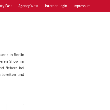
cy East
Agency West
Interner Login
Impressum
senz in Berlin
seren Shop im
d fiebere bei
sbereiten und