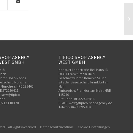
 SHOP AGENCY
TIPICO SHOP AGENCY
WEST GMBH
WEST GMBH
e 18
Hanauer Landstraße 184, Haus 13,
chen
60314 Frankfurt am Main
hrer: Jozo Rados
Geschäftsführer: Dominic Sauer
sellschaft: München
Sitz der Gesellschaft: Frankfurt am
t München, HRB 285460
Main
 DE 272150411
Amtsgericht Frankfurt am Main, HRB
o.tsasw@tipico-
115270
.de
USt.-IdNr.: DE 322446886
9/2123 188 78
E-Mail: west@tipico-shopagency.de
Telefon: 069/5095 4690
GmbH, All Rights Reserved
Datenschutzrichtlinie
Cookie-Einstellungen