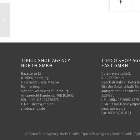
Berlin-Tempelhofer Damm
212
TIPICO SHOP AGENCY
TIPICO SHOP AG
NORTH GMBH
EAST GMBH
Nagelsweg 12
Culemeyerstraße 2,
D-20097 Hamburg
D-12277 Berlin
Geschäftsführer: Philipp
Geschäftsführer: Peter D
Donnerberg
Sitz der Gesellschaft: Ber
Sitz der Gesellschaft: Hamburg
Amtsgericht Charlottenb
Amtsgericht Hamburg: HRB 102902
112497B
USt.-IdNr.: DE 197520378
USt.-IdNr.: DE 266606570
E-Mail:
north@tipico-
E-Mail: tsae-berlin@tipi
shopagency.de
shopagency.de
Fax: 030/740 016 21
© Tipico Shop Agency North GmbH, Tipico Shop Agency South GmbH, Tip