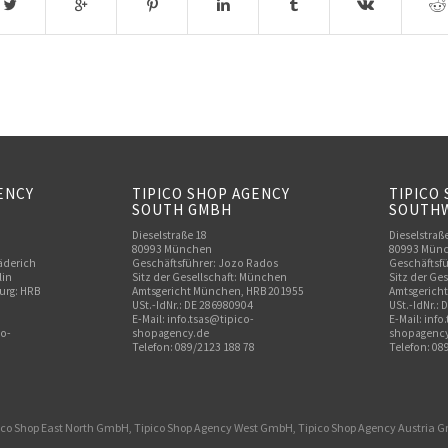
ENCY
TIPICO SHOP AGENCY
TIPICO
SOUTH GMBH
SOUTH
Dieselstraße 18
Dieselstraß
80993 München
80993 Mün
äderich
Geschäftsführer: Jozo Rados
Geschäftsfü
lin
Sitz der Gesellschaft: München
Sitz der Ge
urg: HRB
Amtsgericht München, HRB 201955
Amtsgerich
USt.-IdNr.: DE 286980904
USt.-IdNr.:
E-Mail: info.tsas@tipico-
E-Mail: inf
co-
shopagency.de
shopagency
Telefon: 089/2123 188 78
Telefon: 08
ico Shop East North GmbH, Tipico Shop Agency West GmbH, Tipico Shop Agency Austria 