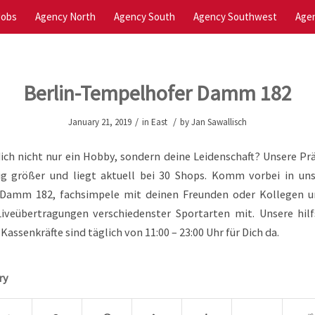
Jobs
Agency North
Agency South
Agency Southwest
Agen
Berlin-Tempelhofer Damm 182
/
/
January 21, 2019
in
East
by
Jan Sawallisch
dich nicht nur ein Hobby, sondern deine Leidenschaft? Unsere Prä
ig größer und liegt aktuell bei 30 Shops. Komm vorbei in un
Damm 182, fachsimpele mit deinen Freunden oder Kollegen un
iveübertragungen verschiedenster Sportarten mit. Unsere hilf
ssenkräfte sind täglich von 11:00 – 23:00 Uhr für Dich da.
ry