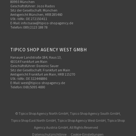
80993 München
Geschäftsführer: Jozo Rados
Sitz der Gesellschaft: München
Amtsgericht München, HRB 285460
USt.-IdNr.: DE 272150411
E-Mail: info.tsasw@tipico-shopagency.de
Telefon: 089/2123 188 78
TIPICO SHOP AGENCY WEST GMBH
Hanauer Landstraße 184, Haus 13,
60314 Frankfurt am Main
Geschäftsführer: Dominic Sauer
Sitz der Gesellschaft: Frankfurt am Main
Amtsgericht Frankfurt am Main, HRB 115270
USt.-IdNr.: DE 322446886
E-Mail: west@tipico-shopagency.de
Telefon: 069/5095 4690
© Tipico Shop Agency North GmbH, Tipico Shop Agency South GmbH,
Tipico Shop East North GmbH, Tipico Shop Agency West GmbH, Tipico Shop
Agency Austria GmbH, All Rights Reserved
Datenschutzrichtlinie
Cookie-Einstellungen