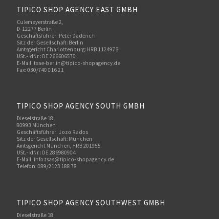
TIPICO SHOP AGENCY EAST GMBH
Culemeyerstraße 2,
D-12277 Berlin
Geschäftsführer: Peter Däderich
Sitz der Gesellschaft: Berlin
Amtsgericht Charlottenburg: HRB 112497B
USt.-IdNr.: DE 266606570
E-Mail: tsae-berlin@tipico-shopagency.de
Fax: 030/740 016 21
TIPICO SHOP AGENCY SOUTH GMBH
Dieselstraße 18
80993 München
Geschäftsführer: Jozo Rados
Sitz der Gesellschaft: München
Amtsgericht München, HRB 201955
USt.-IdNr.: DE 286980904
E-Mail: info.tsas@tipico-shopagency.de
Telefon: 089/2123 188 78
TIPICO SHOP AGENCY SOUTHWEST GMBH
Dieselstraße 18