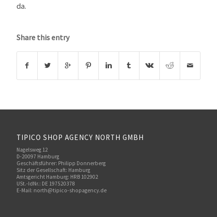
da.
Share this entry
TIPICO SHOP AGENCY NORTH GMBH
Nagelsweg 12
D-20097 Hamburg
Geschäftsführer: Philipp Donnerberg
Sitz der Gesellschaft: Hamburg
Amtsgericht Hamburg: HRB 102902
USt.-IdNr.: DE 197520378
E-Mail:
north@tipico-shopagency.de