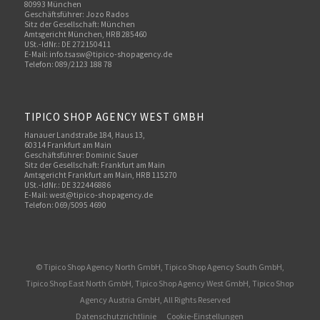
80993 München
Geschäftsführer: Jozo Rados
Sitz der Gesellschaft: München
Amtsgericht München, HRB 285460
USt.-IdNr.: DE 272150411
E-Mail: info.tsasw@tipico-shopagency.de
Telefon: 089/2123 188 78
TIPICO SHOP AGENCY WEST GMBH
Hanauer Landstraße 184, Haus 13,
60314 Frankfurt am Main
Geschäftsführer: Dominic Sauer
Sitz der Gesellschaft: Frankfurt am Main
Amtsgericht Frankfurt am Main, HRB 115270
USt.-IdNr.: DE 322446886
E-Mail: west@tipico-shopagency.de
Telefon: 069/5095 4690
© Tipico Shop Agency North GmbH, Tipico Shop Agency South GmbH,
Tipico Shop East North GmbH, Tipico Shop Agency West GmbH, Tipico Shop
Agency Austria GmbH, All Rights Reserved
Datenschutzrichtlinie
Cookie-Einstellungen