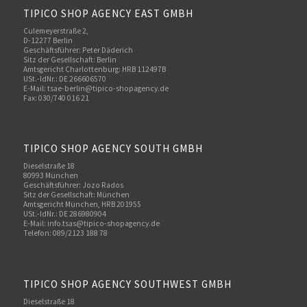
TIPICO SHOP AGENCY EAST GMBH
Culemeyerstraße 2,
D-12277 Berlin
Geschäftsführer: Peter Däderich
Sitz der Gesellschaft: Berlin
Amtsgericht Charlottenburg: HRB 112497B
USt.-IdNr.: DE 266606570
E-Mail: tsae-berlin@tipico-shopagency.de
Fax: 030/740 016 21
TIPICO SHOP AGENCY SOUTH GMBH
Dieselstraße 18
80993 München
Geschäftsführer: Jozo Rados
Sitz der Gesellschaft: München
Amtsgericht München, HRB 201955
USt.-IdNr.: DE 286980904
E-Mail: info.tsas@tipico-shopagency.de
Telefon: 089/2123 188 78
TIPICO SHOP AGENCY SOUTHWEST GMBH
Dieselstraße 18