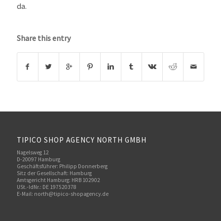
da.
Share this entry
TIPICO SHOP AGENCY NORTH GMBH
Nagelsweg 12
D-20097 Hamburg
Geschäftsführer: Philipp Donnerberg
Sitz der Gesellschaft: Hamburg
Amtsgericht Hamburg: HRB 102902
USt.-IdNr.: DE 197520378
E-Mail:
north@tipico-shopagency.de