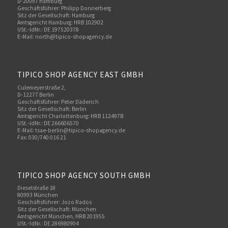
D-20097 Hamburg
Geschäftsführer: Philipp Donnerberg
Sitz der Gesellschaft: Hamburg
Amtsgericht Hamburg: HRB 102902
USt.-IdNr.: DE 197520378
E-Mail:
north@tipico-shopagency.de
TIPICO SHOP AGENCY EAST GMBH
Culemeyerstraße 2,
D-12277 Berlin
Geschäftsführer: Peter Däderich
Sitz der Gesellschaft: Berlin
Amtsgericht Charlottenburg: HRB 112497B
USt.-IdNr.: DE 266606570
E-Mail: tsae-berlin@tipico-shopagency.de
Fax: 030/740 016 21
TIPICO SHOP AGENCY SOUTH GMBH
Dieselstraße 18
80993 München
Geschäftsführer: Jozo Rados
Sitz der Gesellschaft: München
Amtsgericht München, HRB 201955
USt.-IdNr.: DE 286980904