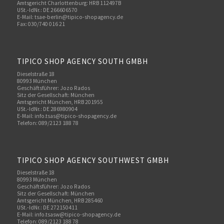
Amtsgericht Charlottenburg: HRB 112497B
USt.-IdNr.: DE 266606570
E-Mail: tsae-berlin@tipico-shopagency.de
Fax: 030/740 016 21
TIPICO SHOP AGENCY SOUTH GMBH
Dieselstraße 18
80993 München
Geschäftsführer: Jozo Rados
Sitz der Gesellschaft: München
Amtsgericht München, HRB 201955
USt.-IdNr.: DE 286980904
E-Mail: info.tsas@tipico-shopagency.de
Telefon: 089/2123 188 78
TIPICO SHOP AGENCY SOUTHWEST GMBH
Dieselstraße 18
80993 München
Geschäftsführer: Jozo Rados
Sitz der Gesellschaft: München
Amtsgericht München, HRB 285460
USt.-IdNr.: DE 272150411
E-Mail: info.tsasw@tipico-shopagency.de
Telefon: 089/2123 188 78