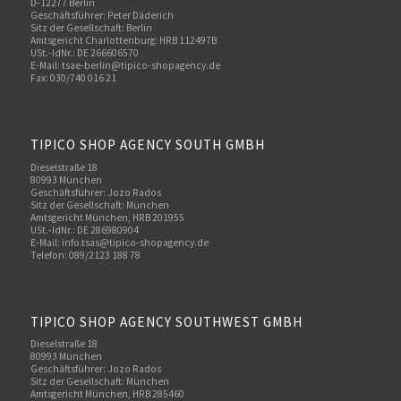
D-12277 Berlin
Geschäftsführer: Peter Däderich
Sitz der Gesellschaft: Berlin
Amtsgericht Charlottenburg: HRB 112497B
USt.-IdNr.: DE 266606570
E-Mail: tsae-berlin@tipico-shopagency.de
Fax: 030/740 016 21
TIPICO SHOP AGENCY SOUTH GMBH
Dieselstraße 18
80993 München
Geschäftsführer: Jozo Rados
Sitz der Gesellschaft: München
Amtsgericht München, HRB 201955
USt.-IdNr.: DE 286980904
E-Mail: info.tsas@tipico-shopagency.de
Telefon: 089/2123 188 78
TIPICO SHOP AGENCY SOUTHWEST GMBH
Dieselstraße 18
80993 München
Geschäftsführer: Jozo Rados
Sitz der Gesellschaft: München
Amtsgericht München, HRB 285460