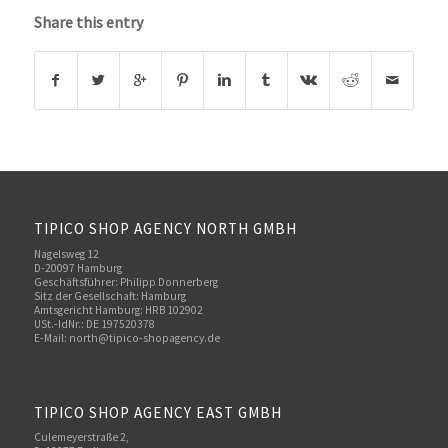
Share this entry
TIPICO SHOP AGENCY NORTH GMBH
Nagelsweg 12
D-20097 Hamburg
Geschäftsführer: Philipp Donnerberg
Sitz der Gesellschaft: Hamburg
Amtsgericht Hamburg: HRB 102902
USt.-IdNr.: DE 197520378
E-Mail:
north@tipico-shopagency.de
TIPICO SHOP AGENCY EAST GMBH
Culemeyerstraße 2,