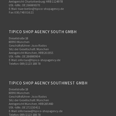
Amtsgericht Charlottenburg: HRB 112497B
USt.-IdNr.: DE 266606570
E-Mail: tsae-berlin@tipico-shopagency.de
Fax: 030/740 016 21
TIPICO SHOP AGENCY SOUTH GMBH
Dieselstraße 18
80993 München
Geschäftsführer: Jozo Rados
Sitz der Gesellschaft: München
Amtsgericht München, HRB 201955
USt.-IdNr.: DE 286980904
E-Mail: info.tsas@tipico-shopagency.de
Telefon: 089/2123 188 78
TIPICO SHOP AGENCY SOUTHWEST GMBH
Dieselstraße 18
80993 München
Geschäftsführer: Jozo Rados
Sitz der Gesellschaft: München
Amtsgericht München, HRB 285460
USt.-IdNr.: DE 272150411
E-Mail: info.tsasw@tipico-shopagency.de
Telefon: 089/2123 188 78