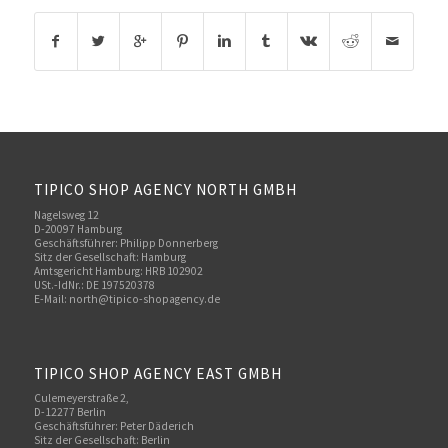
TIPICO SHOP AGENCY NORTH GMBH
Nagelsweg 12
D-20097 Hamburg
Geschäftsführer: Philipp Donnerberg
Sitz der Gesellschaft: Hamburg
Amtsgericht Hamburg: HRB 102902
USt.-IdNr.: DE 197520378
E-Mail:
north@tipico-shopagency.de
TIPICO SHOP AGENCY EAST GMBH
Culemeyerstraße 2,
D-12277 Berlin
Geschäftsführer: Peter Däderich
Sitz der Gesellschaft: Berlin