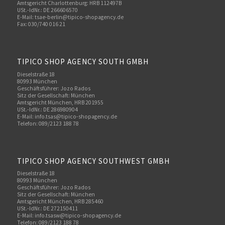
Amtsgericht Charlottenburg: HRB 112497B
USt.-IdNr.: DE 266606570
E-Mail: tsae-berlin@tipico-shopagency.de
Fax: 030/740 016 21
TIPICO SHOP AGENCY SOUTH GMBH
Dieselstraße 18
80993 München
Geschäftsführer: Jozo Rados
Sitz der Gesellschaft: München
Amtsgericht München, HRB 201955
USt.-IdNr.: DE 286980904
E-Mail: info.tsas@tipico-shopagency.de
Telefon: 089/2123 188 78
TIPICO SHOP AGENCY SOUTHWEST GMBH
Dieselstraße 18
80993 München
Geschäftsführer: Jozo Rados
Sitz der Gesellschaft: München
Amtsgericht München, HRB 285460
USt.-IdNr.: DE 272150411
E-Mail: info.tsasw@tipico-shopagency.de
Telefon: 089/2123 188 78