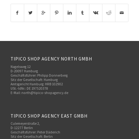
TIPICO SHOP AGENCY NORTH GMBH
Nagelsweg 12
D-20097 Hamburg
Geschäftsführer: Philipp Donnerberg
Sitz der Gesellschaft: Hamburg
Amtsgericht Hamburg: HRB 102902
USt.-IdNr.: DE 197520378
E-Mail:
north@tipico-shopagency.de
TIPICO SHOP AGENCY EAST GMBH
Culemeyerstraße 2,
D-12277 Berlin
Geschäftsführer: Peter Däderich
Sitz der Gesellschaft: Berlin