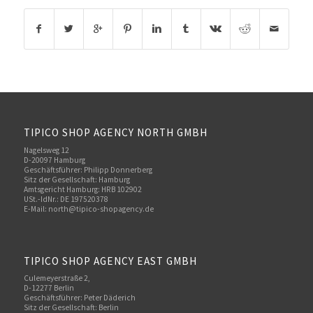
TIPICO SHOP AGENCY NORTH GMBH
Nagelsweg 12
D-20097 Hamburg
Geschäftsführer: Philipp Donnerberg
Sitz der Gesellschaft: Hamburg
Amtsgericht Hamburg: HRB 102902
USt.-IdNr.: DE 197520378
E-Mail:
north@tipico-shopagency.de
TIPICO SHOP AGENCY EAST GMBH
Culemeyerstraße 2,
D-12277 Berlin
Geschäftsführer: Peter Däderich
Sitz der Gesellschaft: Berlin