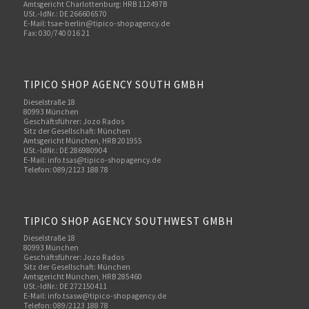
Amtsgericht Charlottenburg: HRB 112497B
USt.-IdNr.: DE 266606570
E-Mail: tsae-berlin@tipico-shopagency.de
Fax: 030/740 016 21
TIPICO SHOP AGENCY SOUTH GMBH
Dieselstraße 18
80993 München
Geschäftsführer: Jozo Rados
Sitz der Gesellschaft: München
Amtsgericht München, HRB 201955
USt.-IdNr.: DE 286980904
E-Mail: info.tsas@tipico-shopagency.de
Telefon: 089/2123 188 78
TIPICO SHOP AGENCY SOUTHWEST GMBH
Dieselstraße 18
80993 München
Geschäftsführer: Jozo Rados
Sitz der Gesellschaft: München
Amtsgericht München, HRB 285460
USt.-IdNr.: DE 272150411
E-Mail: info.tsasw@tipico-shopagency.de
Telefon: 089/2123 188 78