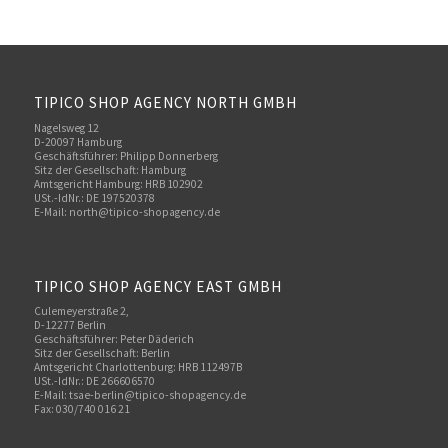
TIPICO SHOP AGENCY NORTH GMBH
Nagelsweg 12
D-20097 Hamburg
Geschäftsführer: Philipp Donnerberg
Sitz der Gesellschaft: Hamburg
Amtsgericht Hamburg: HRB 102902
USt.-IdNr.: DE 197520378
E-Mail:
north@tipico-shopagency.de
TIPICO SHOP AGENCY EAST GMBH
Culemeyerstraße 2,
D-12277 Berlin
Geschäftsführer: Peter Däderich
Sitz der Gesellschaft: Berlin
Amtsgericht Charlottenburg: HRB 112497B
USt.-IdNr.: DE 266606570
E-Mail: tsae-berlin@tipico-shopagency.de
Fax: 030/740 016 21