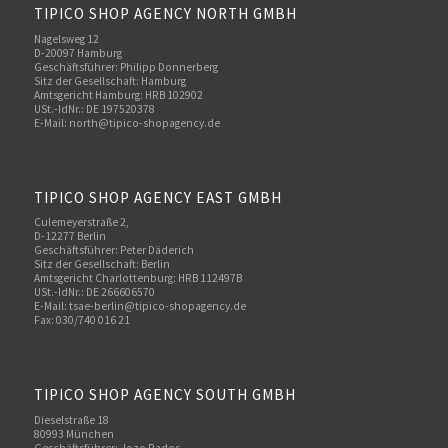
TIPICO SHOP AGENCY NORTH GMBH
Nagelsweg 12
D-20097 Hamburg
Geschäftsführer: Philipp Donnerberg
Sitz der Gesellschaft: Hamburg
Amtsgericht Hamburg: HRB 102902
USt.-IdNr.: DE 197520378
E-Mail:
north@tipico-shopagency.de
TIPICO SHOP AGENCY EAST GMBH
Culemeyerstraße 2,
D-12277 Berlin
Geschäftsführer: Peter Däderich
Sitz der Gesellschaft: Berlin
Amtsgericht Charlottenburg: HRB 112497B
USt.-IdNr.: DE 266606570
E-Mail: tsae-berlin@tipico-shopagency.de
Fax: 030/740 016 21
TIPICO SHOP AGENCY SOUTH GMBH
Dieselstraße 18
80993 München
Geschäftsführer: Jozo Rados