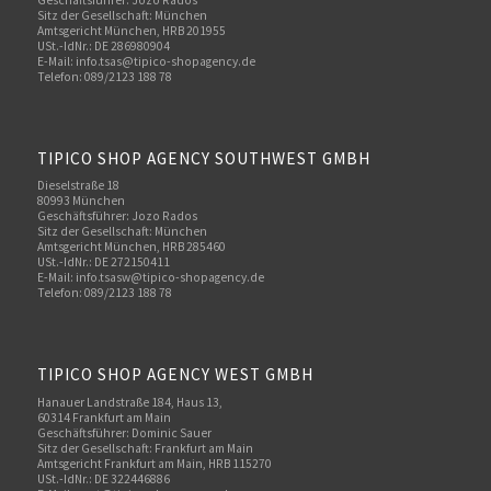
Sitz der Gesellschaft: München
Amtsgericht München, HRB 201955
USt.-IdNr.: DE 286980904
E-Mail: info.tsas@tipico-shopagency.de
Telefon: 089/2123 188 78
TIPICO SHOP AGENCY SOUTHWEST GMBH
Dieselstraße 18
80993 München
Geschäftsführer: Jozo Rados
Sitz der Gesellschaft: München
Amtsgericht München, HRB 285460
USt.-IdNr.: DE 272150411
E-Mail: info.tsasw@tipico-shopagency.de
Telefon: 089/2123 188 78
TIPICO SHOP AGENCY WEST GMBH
Hanauer Landstraße 184, Haus 13,
60314 Frankfurt am Main
Geschäftsführer: Dominic Sauer
Sitz der Gesellschaft: Frankfurt am Main
Amtsgericht Frankfurt am Main, HRB 115270
USt.-IdNr.: DE 322446886